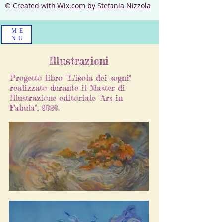
© Created with
Wix.com
by Stefania Nizzola
ME
NU
Illustrazioni
Progetto libro "L'isola dei sogni"
realizzato durante il Master di
Illustrazione editoriale "Ars in
Fabula", 2020.