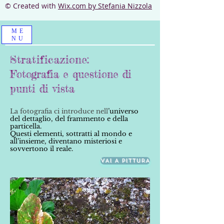
© Created with
Wix.com
by Stefania Nizzola
ME
NU
Stratificazione:
Fotografia e q
uestione di
punti di vista
La fotografia ci introduce nell
’universo
del dettaglio, del frammento e della
particella.
Questi elementi, sottratti al mondo e
all’insieme, diventano misteriosi e
sovvertono il reale.
VAI A PITTURA