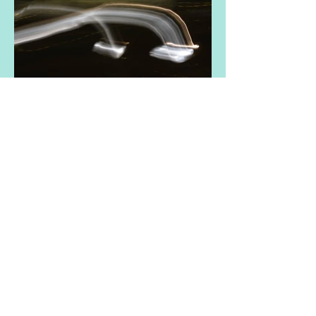
Call
392-4614904
Email
nizzola.stefy@gmail.com
Follow