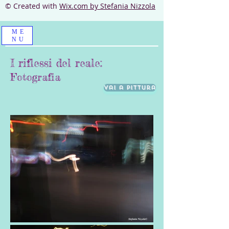
© Created with
Wix.com
by Stefania Nizzola
ME
NU
I riflessi del reale:
Fotografia
Vai a Pittura